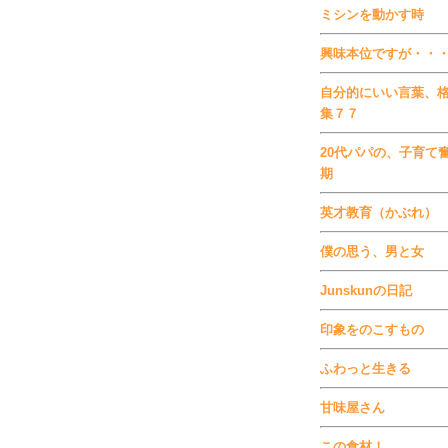
ミシンを動かす時
興味本位ですが・・
自分的にいい言葉、
集７７
20代パパの、子育て
期
英才教育（かぶれ）
僕の思う、男と女
Junskunの日記
印象をのこすもの
ふわっと生きる
甘味屋さん
この食材！