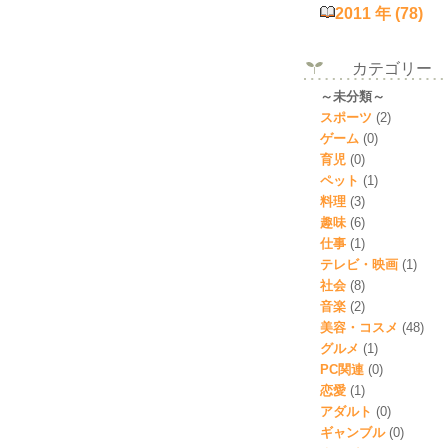
2011 年 (78)
カテゴリー
～未分類～
スポーツ
(2)
ゲーム
(0)
育児
(0)
ペット
(1)
料理
(3)
趣味
(6)
仕事
(1)
テレビ・映画
(1)
社会
(8)
音楽
(2)
美容・コスメ
(48)
グルメ
(1)
PC関連
(0)
恋愛
(1)
アダルト
(0)
ギャンブル
(0)