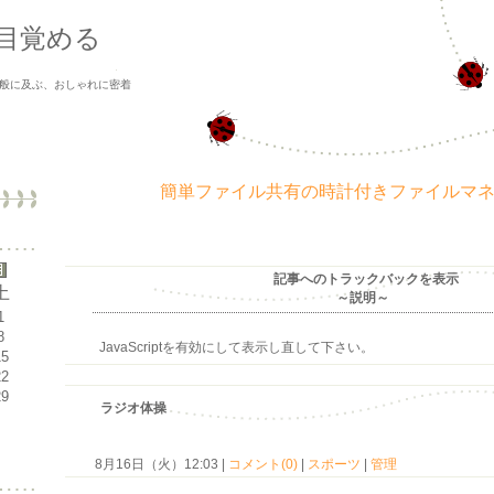
目覚める
般に及ぶ、おしゃれに密着
簡単ファイル共有の時計付きファイルマ
記事へのトラックバックを表示
土
～説明～
1
8
JavaScriptを
有効にして
表示し直して下さい。
15
22
29
ラジオ体操
8月16日（火）12:03 |
コメント(0)
|
スポーツ
|
管理