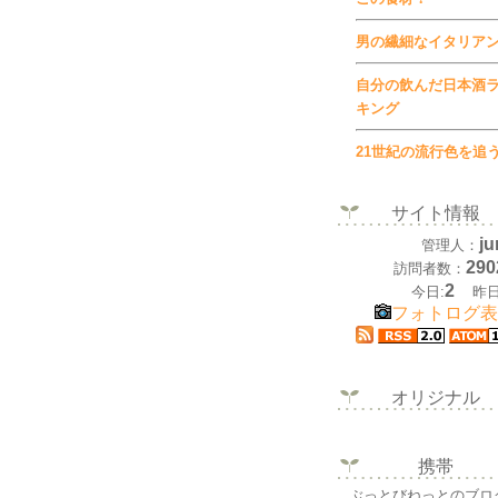
男の繊細なイタリア
自分の飲んだ日本酒
キング
21世紀の流行色を追
サイト情報
ju
管理人：
290
訪問者数：
2
今日:
昨日
フォトログ表
オリジナル
携帯
ぶっとびねっとのブロ