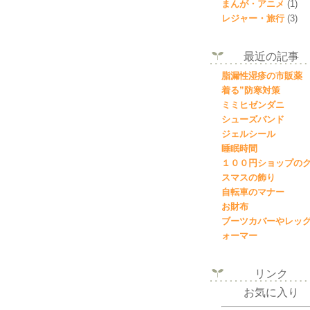
まんが・アニメ
(1)
レジャー・旅行
(3)
最近の記事
脂漏性湿疹の市販薬
着る”防寒対策
ミミヒゼンダニ
シューズバンド
ジェルシール
睡眠時間
１００円ショップの
スマスの飾り
自転車のマナー
お財布
ブーツカバーやレッ
ォーマー
リンク
お気に入り