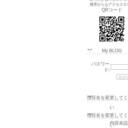
携帯からもアクセスＯ
QRコード
My BLOG
パスワー
ド:
項目名を変更してく
い
項目名を変更してく
内容未設
い