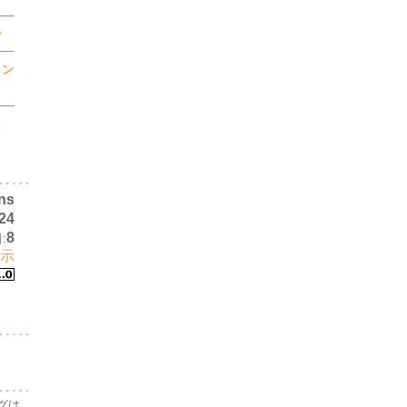
ン
ラン
う
ns
24
8
:
示
グは