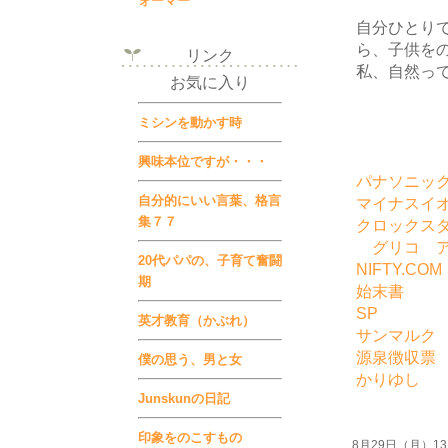
ォーマー
自分ひとり
ら、子供を
リンク
私、自然っ
お気に入り
ミシンを動かす時
興味本位ですが・・・
パナソニッ
自分的にいい言葉、格言
マイナスイ
集７７
クロックス
グリコ ア
20代パパの、子育て奮闘
NIFTY.COM
期
始末書
SP
英才教育（かぶれ）
サンマルク
源泉徴収票
僕の思う、男と女
かりゆし
Junskunの日記
印象をのこすもの
8月29日（月）13:1