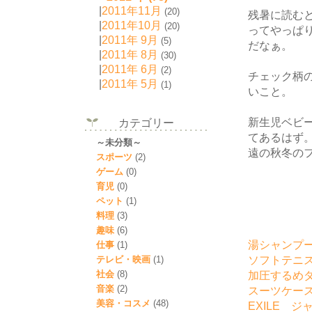
|
2011年11月
(20)
残暑に読む
|
2011年10月
(20)
ってやっぱ
|
2011年 9月
(5)
だなぁ。
|
2011年 8月
(30)
|
2011年 6月
(2)
チェック柄
|
2011年 5月
(1)
いこと。
新生児ベビ
カテゴリー
てあるはず
～未分類～
遠の秋冬の
スポーツ
(2)
ゲーム
(0)
育児
(0)
ペット
(1)
料理
(3)
趣味
(6)
湯シャンプ
仕事
(1)
ソフトテニス
テレビ・映画
(1)
社会
(8)
加圧するめ
音楽
(2)
スーツケー
美容・コスメ
(48)
EXILE ジ