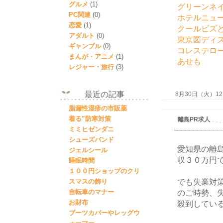
グルメ
(1)
グリーンネ
PC関連
(0)
ホテルニュ
恋愛
(1)
クールビズ
アダルト
(0)
東京図ディ
ギャンブル
(0)
コレステロ
まんが・アニメ
(1)
あせも
レジャー・旅行
(3)
最近の記事
8月30日（火）12:4
脂漏性湿疹の市販薬
着る”防寒対策
離島PR求人
ミミヒゼンダニ
シューズバンド
愛知県の離
ジェルシール
収３０万円
睡眠時間
１００円ショップのクリ
でも失業対
スマスの飾り
自転車のマナー
のご時勢、
お財布
殺到してい
ブーツカバーやレッグウ