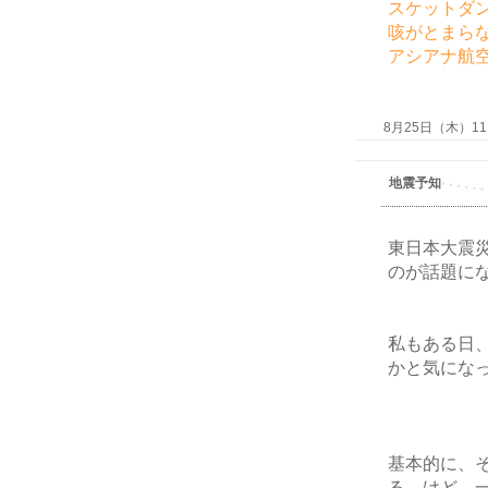
スケットダ
咳がとまら
アシアナ航
8月25日（木）11:3
地震予知
東日本大震
のが話題に
私もある日
かと気にな
基本的に、
る。けど、