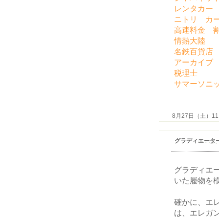
レンタカー
ニトリ カ
高速料金 
情熱大陸
名鉄百貨店
アーカイブ
税理士
サマーソニ
8月27日（土）11:3
グラディエータ
グラディエ
いた履物を
確かに、エ
は、エレガ