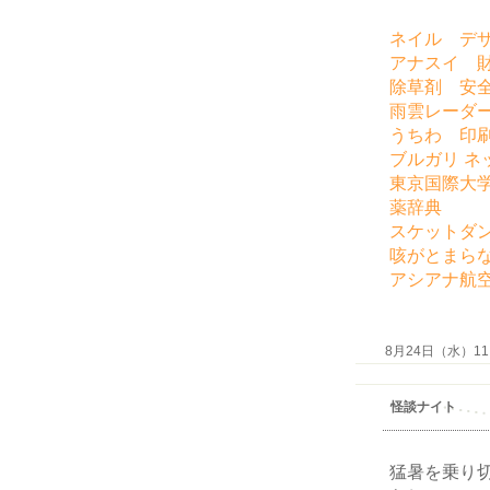
ネイル デ
アナスイ 
除草剤 安
雨雲レーダ
うちわ 印
ブルガリ ネ
東京国際大
薬辞典
スケットダ
咳がとまら
アシアナ航
8月24日（水）11:4
怪談ナイト
猛暑を乗り