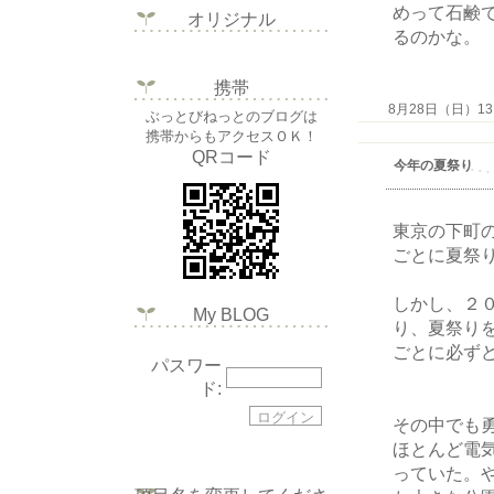
めって石鹸
オリジナル
るのかな。
携帯
8月28日（日）13:1
ぶっとびねっとのブログは
携帯からもアクセスＯＫ！
QRコード
今年の夏祭り
東京の下町
ごとに夏祭
しかし、２
My BLOG
り、夏祭り
ごとに必ず
パスワー
ド:
その中でも
ほとんど電
っていた。