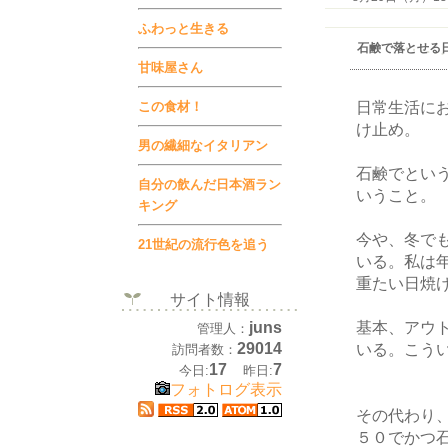
ふわっと生きる
石鹸で落とせる
甘味屋さん
日常生活に
この食材！
け止め。
男の繊細なイタリアン
石鹸でとい
自分の飲んだ日本酒ラン
いうこと。
キング
今や、冬で
21世紀の流行色を追う
いる。私は
重たい日焼
サイト情報
基本、アウ
juns
管理人：
29014
いる。こう
訪問者数：
17
7
今日:
昨日:
フォトログ表示
その代わり、
５０でかつ