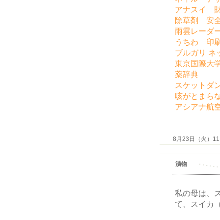
アナスイ 
除草剤 安
雨雲レーダ
うちわ 印
ブルガリ ネ
東京国際大
薬辞典
スケットダ
咳がとまら
アシアナ航
8月23日（火）11:4
漬物
私の母は、
て、スイカ