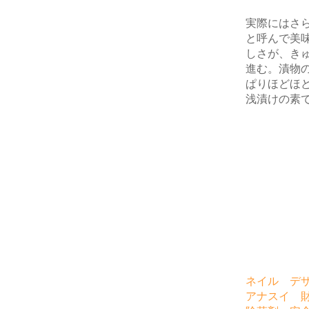
実際にはさ
と呼んで美
しさが、き
進む。漬物
ぱりほどほ
浅漬けの素
ネイル デ
アナスイ 