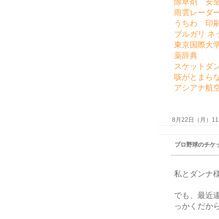
除草剤 安
雨雲レーダ
うちわ 印
ブルガリ ネ
東京国際大
薬辞典
スケットダ
咳がとまら
アシアナ航
8月22日（月）11:4
プロ野球のチケ
私とダンナ
でも、最近
っかくだか