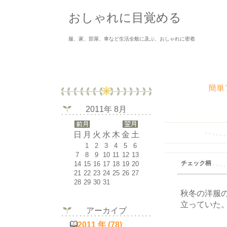
おしゃれに目覚める
服、家、部屋、車など生活全般に及ぶ、おしゃれに密着
簡単
2011年 8月
日
月
火
水
木
金
土
1
2
3
4
5
6
7
8
9
10
11
12
13
チェック柄
14
15
16
17
18
19
20
21
22
23
24
25
26
27
28
29
30
31
秋冬の洋服
立っていた
アーカイブ
2011 年 (78)