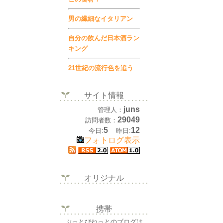
男の繊細なイタリアン
自分の飲んだ日本酒ラン
キング
21世紀の流行色を追う
サイト情報
juns
管理人：
29049
訪問者数：
5
12
今日:
昨日:
フォトログ表示
オリジナル
携帯
ぶっとびねっとのブログは