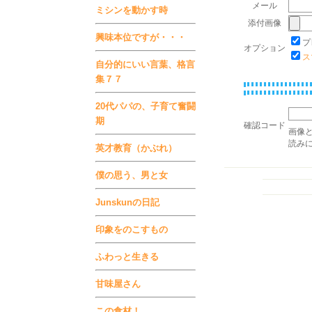
メール
ミシンを動かす時
添付画像
興味本位ですが・・・
プ
オプション
ス
自分的にいい言葉、格言
集７７
20代パパの、子育て奮闘
期
確認コード
画像
読み
英才教育（かぶれ）
僕の思う、男と女
Junskunの日記
印象をのこすもの
ふわっと生きる
甘味屋さん
この食材！