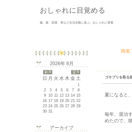
おしゃれに目覚める
服、家、部屋、車など生活全般に及ぶ、おしゃれに密着
簡単
2026年 8月
ゴキブリを取る
日
月
火
水
木
金
土
1
2
3
4
5
6
7
8
夏になると
9
10
11
12
13
14
15
16
17
18
19
20
21
22
23
24
25
26
27
28
29
30
31
毎年、退治
めたので、
アーカイブ